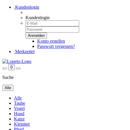
Kundenlogin
Kundenlogin
Konto erstellen
Passwort vergessen?
Merkzettel
0
Suche
Alle
Alle
Taube
Vogel
Hund
Katze
Kleintier
Pferd