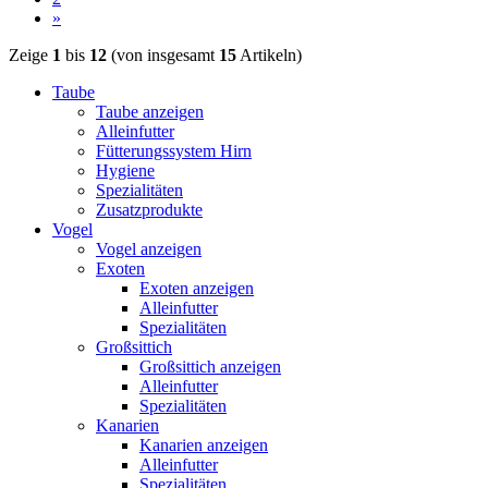
»
Zeige
1
bis
12
(von insgesamt
15
Artikeln)
Taube
Taube anzeigen
Alleinfutter
Fütterungssystem Hirn
Hygiene
Spezialitäten
Zusatzprodukte
Vogel
Vogel anzeigen
Exoten
Exoten anzeigen
Alleinfutter
Spezialitäten
Großsittich
Großsittich anzeigen
Alleinfutter
Spezialitäten
Kanarien
Kanarien anzeigen
Alleinfutter
Spezialitäten