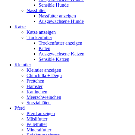
Sensible Hunde
Nassfutter
Nassfutter anzeigen
Ausgewachsene Hunde
Katze
Katze anzeigen
Trockenfutter
Trockenfutter anzeigen
Kitten
Ausgewachsene Katzen
Sensible Katzen
Kleintier
Kleintier anzeigen
Chinchilla + Degu
Frettchen
Hamster
Kaninchen
Meerschweinchen
Spezialitäten
Pferd
Pferd anzeigen
Müslifutter
Pelletfutter
Mineralfutter