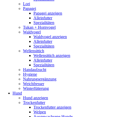
Lori
Papagei
Papagei anzeigen
Alleinfutter
Spezialitäten
Tukan + Hornvogel
Waldvogel
Waldvogel anzeigen
Alleinfutter
Spezialitäten
Wellensittich
Wellensittich anzeigen
Alleinfutter
Spezialitäten
Handaufzucht
Hygiene
Nahrungsergänzung
Weichfresser
Winterfütterung
Hund
Hund anzeigen
Trockenfutter
Trockenfutter anzeigen
Welpen
Ausgewachsene Hunde