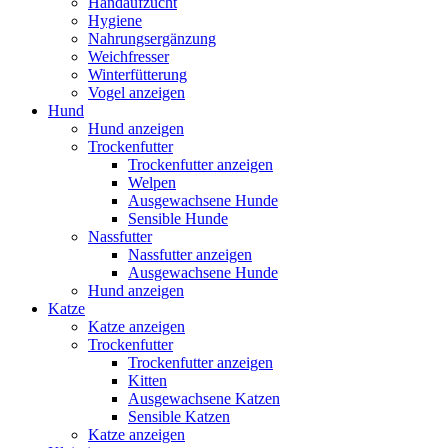
Handaufzucht
Hygiene
Nahrungsergänzung
Weichfresser
Winterfütterung
Vogel anzeigen
Hund
Hund anzeigen
Trockenfutter
Trockenfutter anzeigen
Welpen
Ausgewachsene Hunde
Sensible Hunde
Nassfutter
Nassfutter anzeigen
Ausgewachsene Hunde
Hund anzeigen
Katze
Katze anzeigen
Trockenfutter
Trockenfutter anzeigen
Kitten
Ausgewachsene Katzen
Sensible Katzen
Katze anzeigen