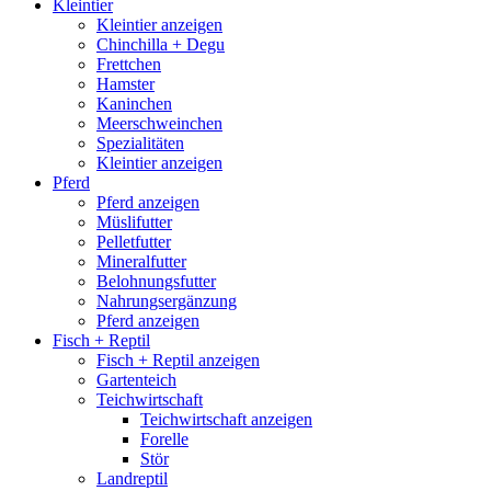
Kleintier
Kleintier anzeigen
Chinchilla + Degu
Frettchen
Hamster
Kaninchen
Meerschweinchen
Spezialitäten
Kleintier anzeigen
Pferd
Pferd anzeigen
Müslifutter
Pelletfutter
Mineralfutter
Belohnungsfutter
Nahrungsergänzung
Pferd anzeigen
Fisch + Reptil
Fisch + Reptil anzeigen
Gartenteich
Teichwirtschaft
Teichwirtschaft anzeigen
Forelle
Stör
Landreptil