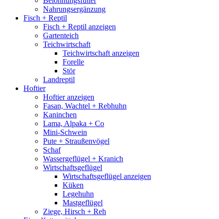
Belohnungsfutter
Nahrungsergänzung
Fisch + Reptil
Fisch + Reptil anzeigen
Gartenteich
Teichwirtschaft
Teichwirtschaft anzeigen
Forelle
Stör
Landreptil
Hoftier
Hoftier anzeigen
Fasan, Wachtel + Rebhuhn
Kaninchen
Lama, Alpaka + Co
Mini-Schwein
Pute + Straußenvögel
Schaf
Wassergeflügel + Kranich
Wirtschaftsgeflügel
Wirtschaftsgeflügel anzeigen
Küken
Legehuhn
Mastgeflügel
Ziege, Hirsch + Reh