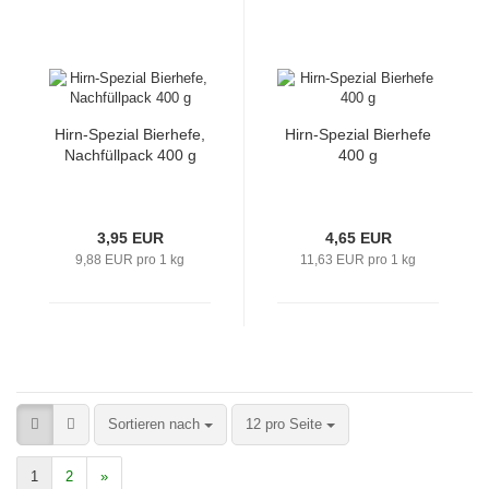
Hirn-​Spe­zi­al Bier­he­fe,
Hirn-​Spe­zi­al Bier­he­fe
Nach­füll­pack 400 g
400 g
3,95 EUR
4,65 EUR
9,88 EUR pro 1 kg
11,63 EUR pro 1 kg
Sortieren nach
12 pro Seite
1
2
»