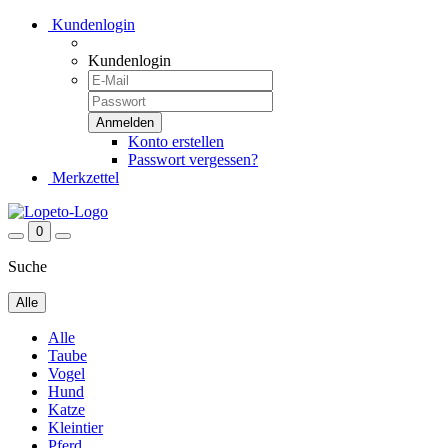
Kundenlogin
Kundenlogin
Konto erstellen
Passwort vergessen?
Merkzettel
0
Suche
Alle
Alle
Taube
Vogel
Hund
Katze
Kleintier
Pferd