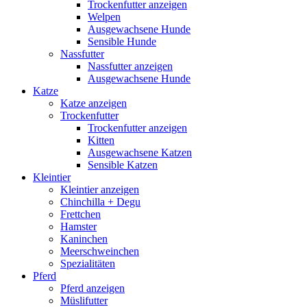
Trockenfutter anzeigen
Welpen
Ausgewachsene Hunde
Sensible Hunde
Nassfutter
Nassfutter anzeigen
Ausgewachsene Hunde
Katze
Katze anzeigen
Trockenfutter
Trockenfutter anzeigen
Kitten
Ausgewachsene Katzen
Sensible Katzen
Kleintier
Kleintier anzeigen
Chinchilla + Degu
Frettchen
Hamster
Kaninchen
Meerschweinchen
Spezialitäten
Pferd
Pferd anzeigen
Müslifutter