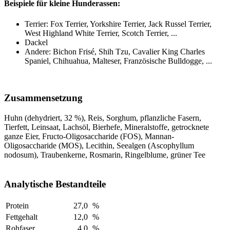
Beispiele für kleine Hunderassen:
Terrier: Fox Terrier, Yorkshire Terrier, Jack Russel Terrier,
West Highland White Terrier, Scotch Terrier, ...
Dackel
Andere: Bichon Frisé, Shih Tzu, Cavalier King Charles
Spaniel, Chihuahua, Malteser, Französische Bulldogge, ...
Zusammensetzung
Huhn (dehydriert, 32 %), Reis, Sorghum, pflanzliche Fasern,
Tierfett, Leinsaat, Lachsöl, Bierhefe, Mineralstoffe, getrocknete
ganze Eier, Fructo-Oligosaccharide (FOS), Mannan-
Oligosaccharide (MOS), Lecithin, Seealgen (Ascophyllum
nodosum), Traubenkerne, Rosmarin, Ringelblume, grüner Tee
Analytische Bestandteile
Protein
27,0
%
Fettgehalt
12,0
%
Rohfaser
4,0
%