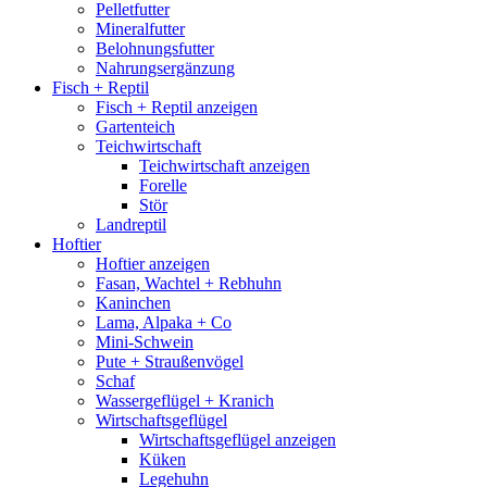
Pelletfutter
Mineralfutter
Belohnungsfutter
Nahrungsergänzung
Fisch + Reptil
Fisch + Reptil anzeigen
Gartenteich
Teichwirtschaft
Teichwirtschaft anzeigen
Forelle
Stör
Landreptil
Hoftier
Hoftier anzeigen
Fasan, Wachtel + Rebhuhn
Kaninchen
Lama, Alpaka + Co
Mini-Schwein
Pute + Straußenvögel
Schaf
Wassergeflügel + Kranich
Wirtschaftsgeflügel
Wirtschaftsgeflügel anzeigen
Küken
Legehuhn