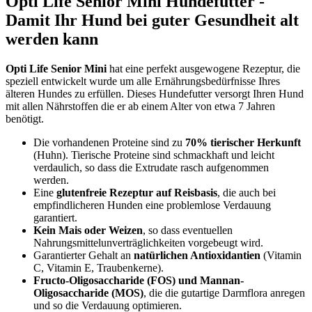
Opti Life Senior Mini Hundefutter -
Damit Ihr Hund bei guter Gesundheit alt
werden kann
Opti Life Senior Mini
hat eine perfekt ausgewogene Rezeptur, die
speziell entwickelt wurde um alle Ernährungsbedürfnisse Ihres
älteren Hundes zu erfüllen. Dieses Hundefutter versorgt Ihren Hund
mit allen Nährstoffen die er ab einem Alter von etwa 7 Jahren
benötigt.
Die vorhandenen Proteine sind zu
70% tierischer Herkunft
(Huhn). Tierische Proteine sind schmackhaft und leicht
verdaulich, so dass die Extrudate rasch aufgenommen
werden.
Eine
glutenfreie Rezeptur auf Reisbasis
, die auch bei
empfindlicheren Hunden eine problemlose Verdauung
garantiert.
Kein Mais oder Weizen
, so dass eventuellen
Nahrungsmittelunverträglichkeiten vorgebeugt wird.
Garantierter Gehalt an
natürlichen Antioxidantien
(Vitamin
C, Vitamin E, Traubenkerne).
Fructo-Oligosaccharide (FOS) und Mannan-
Oligosaccharide (MOS)
, die die gutartige Darmflora anregen
und so die Verdauung optimieren.