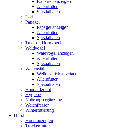
Kanarien anzeigen
Alleinfutter
Spezialitäten
Lori
Papagei
Papagei anzeigen
Alleinfutter
Spezialitäten
Tukan + Hornvogel
Waldvogel
Waldvogel anzeigen
Alleinfutter
Spezialitäten
Wellensittich
Wellensittich anzeigen
Alleinfutter
Spezialitäten
Handaufzucht
Hygiene
Nahrungsergänzung
Weichfresser
Winterfütterung
Hund
Hund anzeigen
Trockenfutter