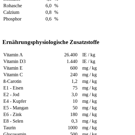
Rohasche
6,0
%
Calzium
0,8
%
Phosphor
0,6
%
Ernährungsphysiologische Zusatzstoffe
Vitamin A
26.400
IE / kg
Vitamin D3
1.440
IE / kg
Vitamin E
600
mg / kg
Vitamin C
240
mg / kg
ß-Carotin
1,2
mg / kg
E1 - Eisen
75
mg / kg
E2 - Jod
3,0
mg / kg
E4 - Kupfer
10
mg / kg
E5 - Mangan
50
mg / kg
E6 - Zink
180
mg / kg
E8 - Selen
0,3
mg / kg
Taurin
1000
mg / kg
Glucosamin
500
mg / kg