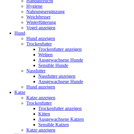
Handaufzucht
Hygiene
Nahrungsergänzung
Weichfresser
Winterfütterung
Vogel anzeigen
Hund
Hund anzeigen
Trockenfutter
Trockenfutter anzeigen
Welpen
Ausgewachsene Hunde
Sensible Hunde
Nassfutter
Nassfutter anzeigen
Ausgewachsene Hunde
Hund anzeigen
Katze
Katze anzeigen
Trockenfutter
Trockenfutter anzeigen
Kitten
Ausgewachsene Katzen
Sensible Katzen
Katze anzeigen