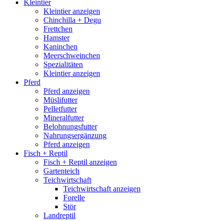
Kleintier
Kleintier anzeigen
Chinchilla + Degu
Frettchen
Hamster
Kaninchen
Meerschweinchen
Spezialitäten
Kleintier anzeigen
Pferd
Pferd anzeigen
Müslifutter
Pelletfutter
Mineralfutter
Belohnungsfutter
Nahrungsergänzung
Pferd anzeigen
Fisch + Reptil
Fisch + Reptil anzeigen
Gartenteich
Teichwirtschaft
Teichwirtschaft anzeigen
Forelle
Stör
Landreptil