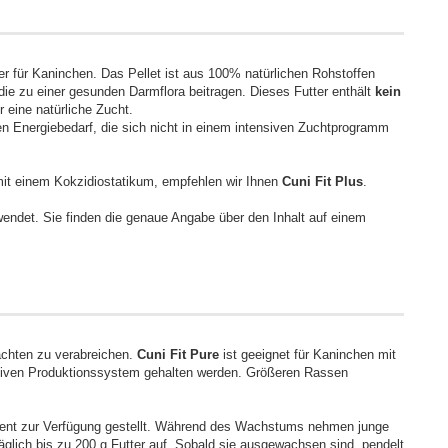
ter für Kaninchen. Das Pellet ist aus 100% natürlichen Rohstoffen
ie zu einer gesunden Darmflora beitragen. Dieses Futter enthält
kein
 eine natürliche Zucht.
n Energiebedarf, die sich nicht in einem intensiven Zuchtprogramm
it einem Kokzidiostatikum, empfehlen wir Ihnen
Cuni Fit Plus
.
endet. Sie finden die genaue Angabe über den Inhalt auf einem
achten zu verabreichen.
Cuni Fit Pure
ist geeignet für Kaninchen mit
nsiven Produktionssystem gehalten werden. Größeren Rassen
nent zur Verfügung gestellt. Während des Wachstums nehmen junge
lich bis zu 200 g Futter auf. Sobald sie ausgewachsen sind, pendelt