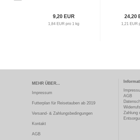
9,20 EUR
24,20
1,84 EUR pro 1 kg
1,21 EUR p
Informa
MEHR ÜBER...
Impress
Impressum
AGB
Datensch
Futterplan für Reisetauben ab 2019
Widerrufs
Zahlung 
Versand- & Zahlungsbedingungen
Entsorgu
Kontakt
AGB