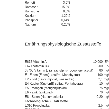
Rohfett
3,0
%
Rohfaser
15,0
%
Rohasche
8,0
%
Kalzium
1,20
%
Phosphor
0,64
%
Natrium
0,25
%
Ernährungsphysiologische Zusatzstoffe
E672 Vitamin A
10.000
IE/
E671 Vitamin D3
1.200
IE/
3a700 Vitamin E (all rac-alpha-Tocopherylacetat)
80
mg/
E1 Eisen (Eisen(II)-sulfat, Monohydrat)
100
mg/
E2 - Jod (Calciumjodat, wasserfrei)
2,1
mg/
E4 Kupfer (Kupfer(II)-sulfat, Pentahydrat)
10
mg/
E5 - Mangan (Mangan(II)oxid)
75
mg/
E6 - Zink (Zinkoxid)
70
mg/
E8 - Selen (Natriumselenit)
0,20
mg/
Technologische Zusatzstoffe
E310 Propylgallat
2,5
mg/