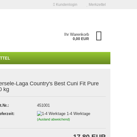
Kundenlogin
Merkzettel
Ihr Warenkorb
0,00 EUR
ITTEL
ersele-Laga Country's Best Cuni Fit Pure
0 kg
 erstellen
wort vergessen?
t.Nr.:
451001
eferzeit:
1-4 Werktage
(Ausland abweichend)
17,80 EUR