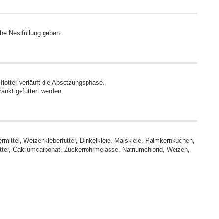
che Nestfüllung geben.
flotter verläuft die Absetzungsphase.
nkt gefüttert werden.
mittel, Weizenkleberfutter, Dinkelkleie, Maiskleie, Palmkernkuchen,
er, Calciumcarbonat, Zuckerrohrmelasse, Natriumchlorid, Weizen,