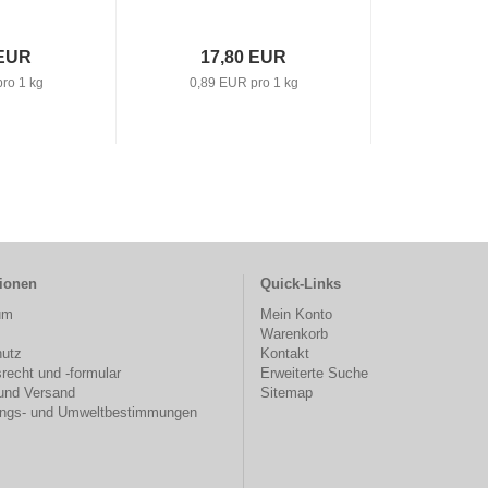
 EUR
17,80 EUR
ro 1 kg
0,89 EUR pro 1 kg
tionen
Quick-Links
um
Mein Konto
Warenkorb
utz
Kontakt
recht und -formular
Erweiterte Suche
und Versand
Sitemap
ngs- und Umweltbestimmungen