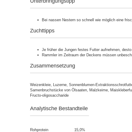
Unterbringungstipp
Bei nassen Nestern so schnell wie möglich eine fris
Zuchttipps
Je früher die Jungen festes Futter aufnehmen, desto 
Rammler im Zeitraum der Deckens müssen unbeschrä
Zusammensetzung
Weizenkleie, Luzerne, Sonnenblumen-Extraktionsschrotfutter
Samenbruchstücke von Ölsaaten, Malzkeime, Maiskleberfutt
Fructo-oligosaccharide
Analytische Bestandteile
Rohprotein
15,0
%