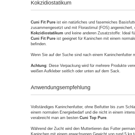
Kokzidiostatikum
Cuni Fit Pure
ist ein natürliches und faserreiches Basisfut
zusammengesetzt und mit Florastimul (FOS) angereichert, d
Kokzidiostatikum
und keine anderen Zusatzstoffe: Ideal für
Cuni Fit Pure
ist geeignet für Kaninchen mit einem normale
befinden.
Wenn Sie auf der Suche sind nach einem Kaninchenfutter m
Achtung
: Diese Verpackung wird für mehrere Produkte verw
weißen Aufkleber seitlich oder unten auf dem Sack.
Anwendungsempfehlung
Vollständiges Kaninchenfutter, ohne Beifutter bis zum Schl
einem normalen Energiebedarf und die nicht in einem inte
verabreicht man am besten
Cuni Top Pure
.
Während der Zucht wird den Muttertieren das Futter perma
Kaninchen mit einem erwachsenen Gewicht von rund 5 kg täg