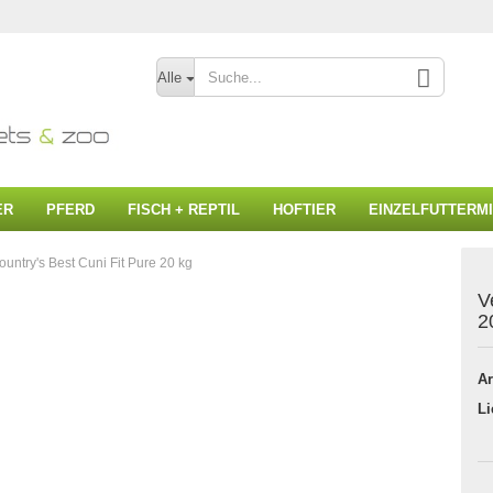
Alle
ER
PFERD
FISCH + REPTIL
HOFTIER
EINZELFUTTERM
untry's Best Cuni Fit Pure 20 kg
V
2
Konto
Pass
Ar
Li