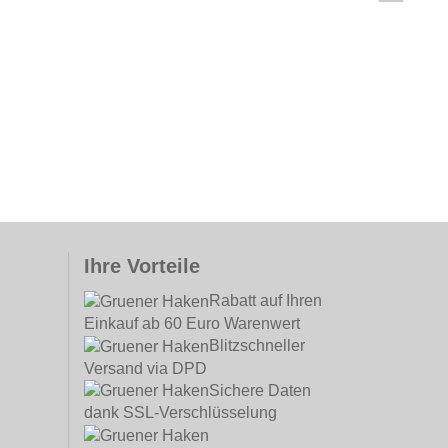
Ihre Vorteile
Rabatt auf Ihren
Einkauf ab 60 Euro Warenwert
Blitzschneller
Versand via DPD
Sichere Daten
dank SSL-Verschlüsselung