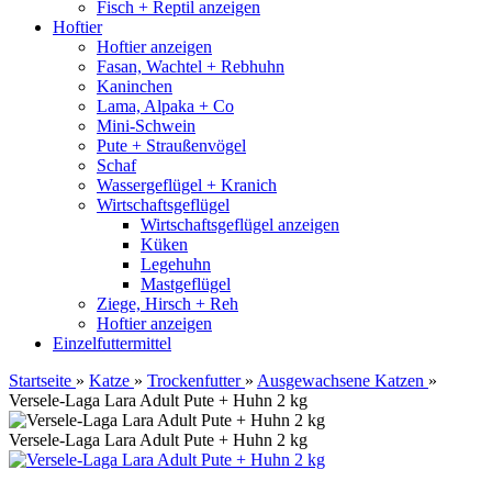
Fisch + Reptil anzeigen
Hoftier
Hoftier anzeigen
Fasan, Wachtel + Rebhuhn
Kaninchen
Lama, Alpaka + Co
Mini-Schwein
Pute + Straußenvögel
Schaf
Wassergeflügel + Kranich
Wirtschaftsgeflügel
Wirtschaftsgeflügel anzeigen
Küken
Legehuhn
Mastgeflügel
Ziege, Hirsch + Reh
Hoftier anzeigen
Einzelfuttermittel
Startseite
»
Katze
»
Trockenfutter
»
Ausgewachsene Katzen
»
Versele-Laga Lara Adult Pute + Huhn 2 kg
Versele-Laga Lara Adult Pute + Huhn 2 kg