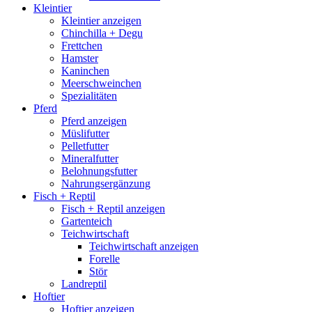
Kleintier
Kleintier anzeigen
Chinchilla + Degu
Frettchen
Hamster
Kaninchen
Meerschweinchen
Spezialitäten
Pferd
Pferd anzeigen
Müslifutter
Pelletfutter
Mineralfutter
Belohnungsfutter
Nahrungsergänzung
Fisch + Reptil
Fisch + Reptil anzeigen
Gartenteich
Teichwirtschaft
Teichwirtschaft anzeigen
Forelle
Stör
Landreptil
Hoftier
Hoftier anzeigen