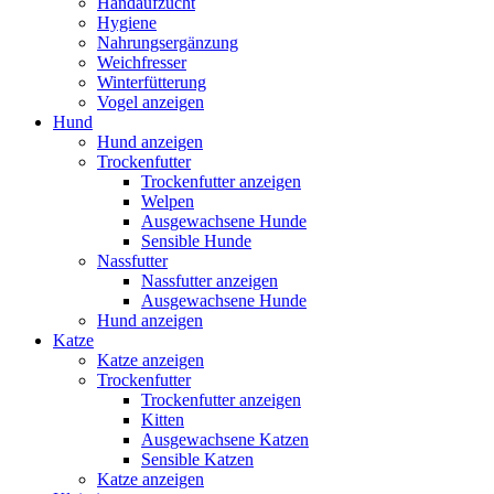
Handaufzucht
Hygiene
Nahrungsergänzung
Weichfresser
Winterfütterung
Vogel anzeigen
Hund
Hund anzeigen
Trockenfutter
Trockenfutter anzeigen
Welpen
Ausgewachsene Hunde
Sensible Hunde
Nassfutter
Nassfutter anzeigen
Ausgewachsene Hunde
Hund anzeigen
Katze
Katze anzeigen
Trockenfutter
Trockenfutter anzeigen
Kitten
Ausgewachsene Katzen
Sensible Katzen
Katze anzeigen