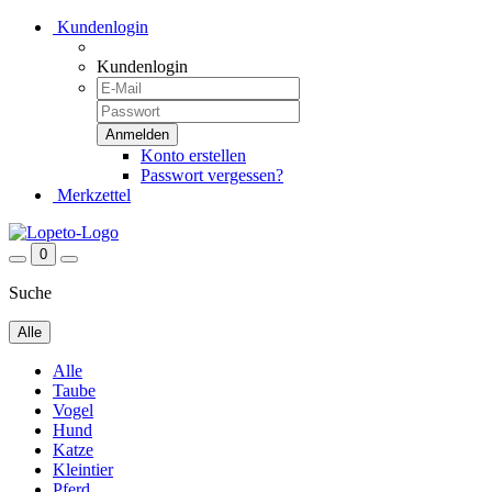
Kundenlogin
Kundenlogin
Konto erstellen
Passwort vergessen?
Merkzettel
0
Suche
Alle
Alle
Taube
Vogel
Hund
Katze
Kleintier
Pferd