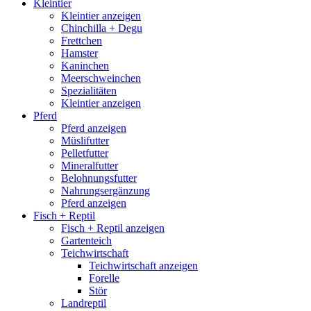
Kleintier
Kleintier anzeigen
Chinchilla + Degu
Frettchen
Hamster
Kaninchen
Meerschweinchen
Spezialitäten
Kleintier anzeigen
Pferd
Pferd anzeigen
Müslifutter
Pelletfutter
Mineralfutter
Belohnungsfutter
Nahrungsergänzung
Pferd anzeigen
Fisch + Reptil
Fisch + Reptil anzeigen
Gartenteich
Teichwirtschaft
Teichwirtschaft anzeigen
Forelle
Stör
Landreptil