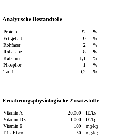
Analytische Bestandteile
Protein
32
%
Fettgehalt
10
%
Rohfaser
2
%
Rohasche
8
%
Kalzium
1,1
%
Phosphor
1
%
Taurin
0,2
%
Ernährungsphysiologische Zusatzstoffe
Vitamin A
20.000
IE/kg
Vitamin D3
1.000
IE/kg
Vitamin E
100
mg/kg
E1 - Eisen
50
mg/kg