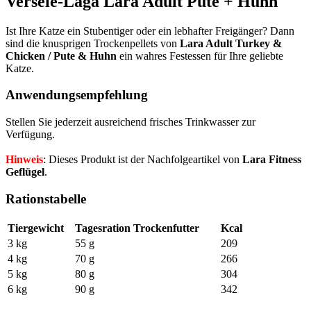
Versele-Laga Lara Adult Pute + Huhn
Ist Ihre Katze ein Stubentiger oder ein lebhafter Freigänger? Dann
sind die knusprigen Trockenpellets von
Lara Adult Turkey &
Chicken / Pute & Huhn
ein wahres Festessen für Ihre geliebte
Katze.
Anwendungsempfehlung
Stellen Sie jederzeit ausreichend frisches Trinkwasser zur
Verfügung.
Hinweis
: Dieses Produkt ist der Nachfolgeartikel von
Lara Fitness
Geflügel
.
Rationstabelle
Tiergewicht
Tagesration Trockenfutter
Kcal
3 kg
55 g
209
4 kg
70 g
266
5 kg
80 g
304
6 kg
90 g
342