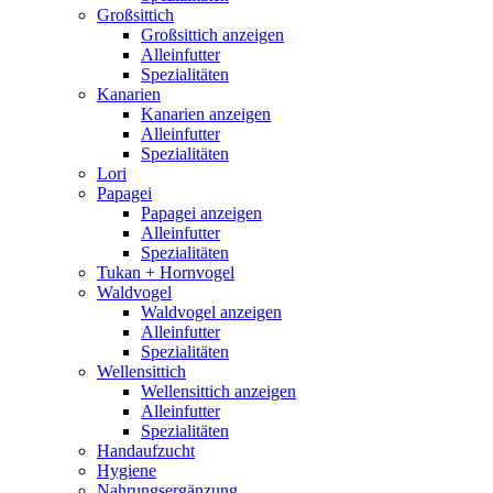
Großsittich
Großsittich anzeigen
Alleinfutter
Spezialitäten
Kanarien
Kanarien anzeigen
Alleinfutter
Spezialitäten
Lori
Papagei
Papagei anzeigen
Alleinfutter
Spezialitäten
Tukan + Hornvogel
Waldvogel
Waldvogel anzeigen
Alleinfutter
Spezialitäten
Wellensittich
Wellensittich anzeigen
Alleinfutter
Spezialitäten
Handaufzucht
Hygiene
Nahrungsergänzung