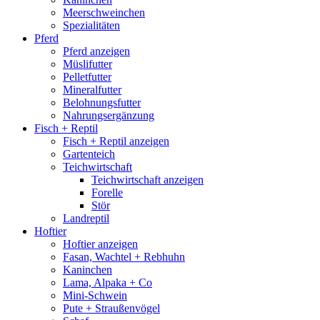
Meerschweinchen
Spezialitäten
Pferd
Pferd anzeigen
Müslifutter
Pelletfutter
Mineralfutter
Belohnungsfutter
Nahrungsergänzung
Fisch + Reptil
Fisch + Reptil anzeigen
Gartenteich
Teichwirtschaft
Teichwirtschaft anzeigen
Forelle
Stör
Landreptil
Hoftier
Hoftier anzeigen
Fasan, Wachtel + Rebhuhn
Kaninchen
Lama, Alpaka + Co
Mini-Schwein
Pute + Straußenvögel