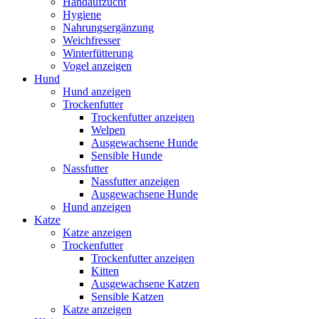
Handaufzucht
Hygiene
Nahrungsergänzung
Weichfresser
Winterfütterung
Vogel anzeigen
Hund
Hund anzeigen
Trockenfutter
Trockenfutter anzeigen
Welpen
Ausgewachsene Hunde
Sensible Hunde
Nassfutter
Nassfutter anzeigen
Ausgewachsene Hunde
Hund anzeigen
Katze
Katze anzeigen
Trockenfutter
Trockenfutter anzeigen
Kitten
Ausgewachsene Katzen
Sensible Katzen
Katze anzeigen