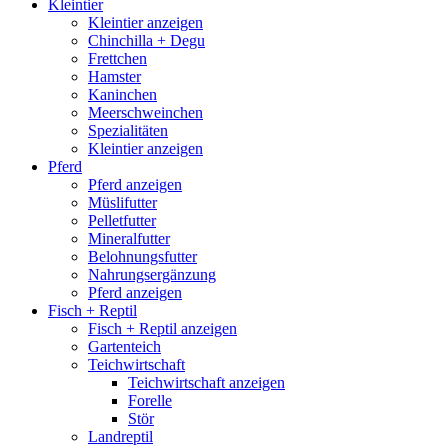
Kleintier
Kleintier anzeigen
Chinchilla + Degu
Frettchen
Hamster
Kaninchen
Meerschweinchen
Spezialitäten
Kleintier anzeigen
Pferd
Pferd anzeigen
Müslifutter
Pelletfutter
Mineralfutter
Belohnungsfutter
Nahrungsergänzung
Pferd anzeigen
Fisch + Reptil
Fisch + Reptil anzeigen
Gartenteich
Teichwirtschaft
Teichwirtschaft anzeigen
Forelle
Stör
Landreptil