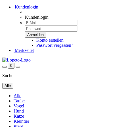
Kundenlogin
Kundenlogin
Konto erstellen
Passwort vergessen?
Merkzettel
0
Suche
Alle
Alle
Taube
Vogel
Hund
Katze
Kleintier
Pferd