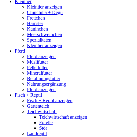
Kleintier
Kleintier anzeigen
Chinchilla + Degu
Frettchen
Hamster
Kaninchen
Meerschweinchen
Spezialitäten
Kleintier anzeigen
Pferd
Pferd anzeigen
Müslifutter
Pelletfutter
Mineralfutter
Belohnungsfutter
Nahrungsergänzung
Pferd anzeigen
Fisch + Reptil
Fisch + Reptil anzeigen
Gartenteich
Teichwirtschaft
Teichwirtschaft anzeigen
Forelle
Stör
Landreptil