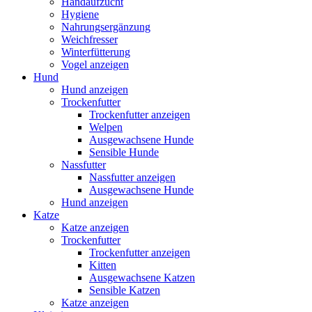
Handaufzucht
Hygiene
Nahrungsergänzung
Weichfresser
Winterfütterung
Vogel anzeigen
Hund
Hund anzeigen
Trockenfutter
Trockenfutter anzeigen
Welpen
Ausgewachsene Hunde
Sensible Hunde
Nassfutter
Nassfutter anzeigen
Ausgewachsene Hunde
Hund anzeigen
Katze
Katze anzeigen
Trockenfutter
Trockenfutter anzeigen
Kitten
Ausgewachsene Katzen
Sensible Katzen
Katze anzeigen