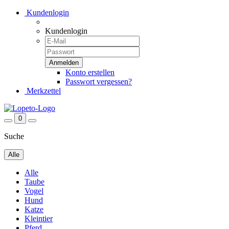
Kundenlogin
Kundenlogin
Konto erstellen
Passwort vergessen?
Merkzettel
0
Suche
Alle
Alle
Taube
Vogel
Hund
Katze
Kleintier
Pferd