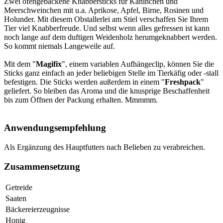
Zwei ofengebackene Knabbersticks für Kaninchen und
Meerschweinchen mit u.a. Aprikose, Apfel, Birne, Rosinen und
Holunder. Mit diesem Obstallerlei am Stiel verschaffen Sie Ihrem
Tier viel Knabberfreude. Und selbst wenn alles gefressen ist kann
noch lange auf dem duftigen Weidenholz herumgeknabbert werden.
So kommt niemals Langeweile auf.
Mit dem "
Magifix
", einem variablen Aufhängeclip, können Sie die
Sticks ganz einfach an jeder beliebigen Stelle im Tierkäfig oder -stall
befestigen. Die Sticks werden außerdem in einem "
Freshpack
"
geliefert. So bleiben das Aroma und die knusprige Beschaffenheit
bis zum Öffnen der Packung erhalten. Mmmmm.
Anwendungsempfehlung
Als Ergänzung des Hauptfutters nach Belieben zu verabreichen.
Zusammensetzung
Getreide
Saaten
Bäckereierzeugnisse
Honig