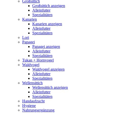
Großsittich
Großsittich anzeigen
Alleinfutter
Spezialitäten
Kanarien
Kanarien anzeigen
Alleinfutter
Spezialitäten
Lori
Papagei
Papagei anzeigen
Alleinfutter
Spezialitäten
Tukan + Hornvogel
Waldvogel
Waldvogel anzeigen
Alleinfutter
Spezialitäten
Wellensittich
Wellensittich anzeigen
Alleinfutter
Spezialitäten
Handaufzucht
Hygiene
Nahrungsergänzung