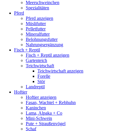
Meerschweinchen
Spezialitäten
Pferd
Pferd anzeigen
Müslifutter
Pelletfutter
Mineralfutter
Belohnungsfutter
Nahrungsergänzung
Fisch + Reptil
Fisch + Reptil anzeigen
Gartenteich
Teichwirtschaft
Teichwirtschaft anzeigen
Forelle
Stör
Landreptil
Hoftier
Hoftier anzeigen
Fasan, Wachtel + Rebhuhn
Kaninchen
Lama, Alpaka + Co
Mini-Schwein
Pute + Straußenvögel
Schaf