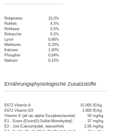
Rohprotein
15,0
%
Rohfett
4,5
%
Rohfaser
5,5
%
Rohasche
5,5
%
Lysin
0,66
%
Methionin
0,33
%
Kalzium
1,00
%
Phosphor
0,64
%
Natrium
0,15
%
Ernährungsphysiologische Zusatzstoffe
E672 Vitamin A
15.000
IE/kg
E671 Vitamin D3
3.000
IE/kg
Vitamin E (all rac-alpha-Tocopherylacetat)
50
mg/kg
E1 - Eisen (Eisen(II)-Sulfat-Monohydrat)
37
mg/kg
E2 - Jod (Calciumjodat, wasserfrei)
2,56
mg/kg