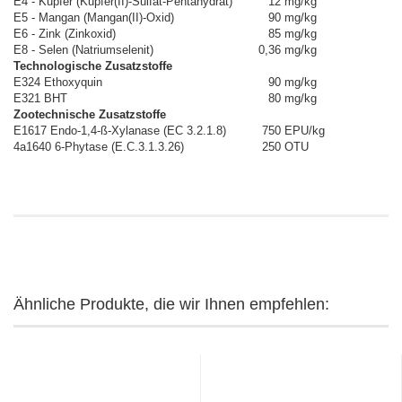
E4 - Kupfer (Kupfer(II)-Sulfat-Pentahydrat)
12
mg/kg
E5 - Mangan (Mangan(II)-Oxid)
90
mg/kg
E6 - Zink (Zinkoxid)
85
mg/kg
E8 - Selen (Natriumselenit)
0,36
mg/kg
Technologische Zusatzstoffe
E324 Ethoxyquin
90
mg/kg
E321 BHT
80
mg/kg
Zootechnische Zusatzstoffe
E1617 Endo-1,4-ß-Xylanase (EC 3.2.1.8)
750
EPU/kg
4a1640 6-Phytase (E.C.3.1.3.26)
250
OTU
Ähnliche Produkte, die wir Ihnen empfehlen: